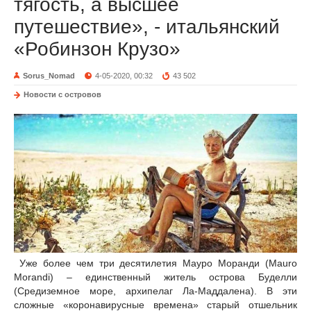
тягость, а высшее
путешествие», - итальянский
«Робинзон Крузо»
Sorus_Nomad
4-05-2020, 00:32
43 502
Новости с островов
Уже более чем три десятилетия Мауро Моранди (Mauro
Morandi) – единственный житель острова Буделли
(Средиземное море, архипелаг Ла-Маддалена). В эти
сложные «коронавирусные времена» старый отшельник