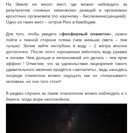
На Земле не много мест, где можно наблюдать за
результатом сложных химических реакций в организмах
крохотных организмов (по научному - биолюминесценцией).
Одно из таких мест – остров Ронг в Камбодже.
Для того, чтобы увидеть «
фосфорный планктон
», нужно
пойти к темной стороне пляжа (чем меньше света – тем
лучше). Затем зайти неглубоко в воду – 1 метра вполне
достаточно. После этого хорошенько взболтать воду руками
и ногами. Чем дольше и интенсивней это делать – тем ярче
эффект ! Отметим, что за удовольствие лицезрения такого
удивительного явления придётся «заплатить», ведь находясь
посреди планктона можно ощущать как он «покусывает»
человека, но оно того стоит!
В редких случаях за таким планктоном можно наблюдать и с
берега, когда море неспокойное.