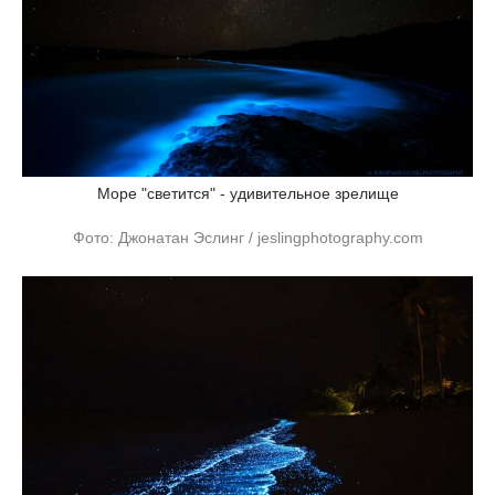
Море "светится" - удивительное зрелище
Фото: Джонатан Эслинг / jeslingphotography.com