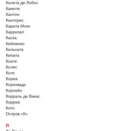
Калета де Лобос
Камоте
Кантон
Канторес
Карата Моко
Карризал
Каска
Кейомоко
Кильхата
Кипата
Коате
Колес
Колс
Кореа
Корковадо
Корнейо
Корраль де Вакас
Корреа
Кото
Остров «К»
Л