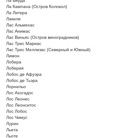
Ла Виуда
Ла Кампана (Остров Колокол)
Ла Литера
Лакили
Лас Альмехас
Лас Анимас
Лас Виньяс (Остров виноградников)
Лас Трес Мариас
Лас Трес Меллизас (Северный и Южный)
Лимон
Лобера
Лоберия
Лобос де Афуэра
Лобос де Тьэра
Лорнильо
Лос Ахогадос
Лос Леонес
Лос Леонситос
Лос Лобос
Лос Чимус
Лурин
Льета
Льоте