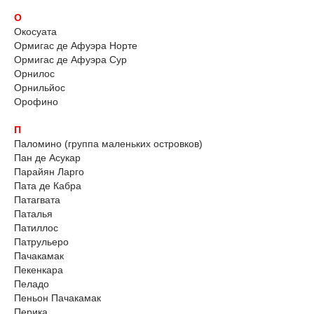
О
Окосуата
Ормигас де Афуэра Норте
Ормигас де Афуэра Сур
Орнилос
Орнильйос
Орофино
П
Паломино (группа маленьких островков)
Пан де Асукар
Парайян Ларго
Пата де Кабра
Патагвата
Паталья
Патиллос
Патрульеро
Пачакамак
Пекенкара
Пеладо
Пеньон Пачакамак
Перика