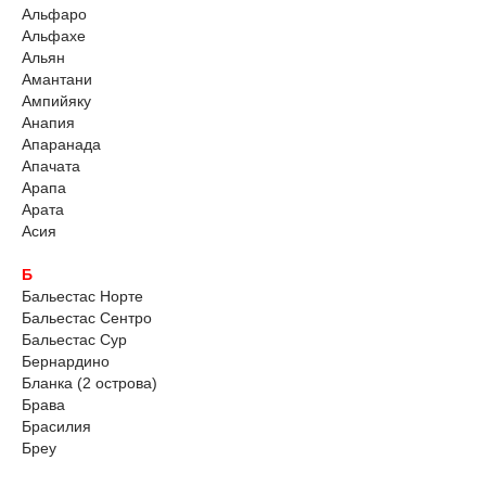
Альфаро
Альфахе
Альян
Амантани
Ампийяку
Анапия
Апаранада
Апачата
Арапа
Арата
Асия
Б
Бальестас Норте
Бальестас Сентро
Бальестас Сур
Бернардино
Бланка (2 острова)
Брава
Брасилия
Бреу