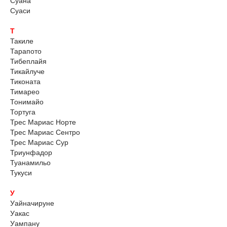
Суана
Суаси
Т
Такиле
Тарапото
Тибеплайя
Тикайлуче
Тиконата
Тимарео
Тонимайо
Тортуга
Трес Мариас Норте
Трес Мариас Сентро
Трес Мариас Сур
Триунфадор
Туанамильо
Тукуси
У
Уайначируне
Уакас
Уампану