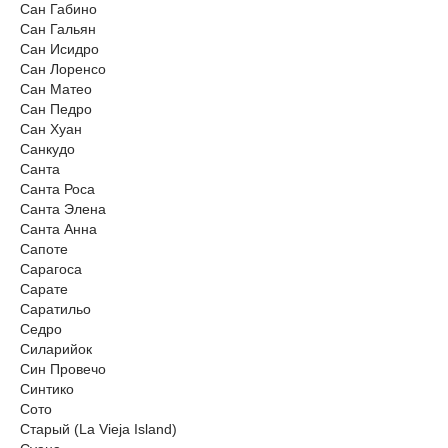
Сан Габино
Сан Гальян
Сан Исидро
Сан Лоренсо
Сан Матео
Сан Педро
Сан Хуан
Санкудо
Санта
Санта Роса
Санта Элена
Санта Анна
Сапоте
Сарагоса
Сарате
Саратильо
Седро
Силарийок
Син Провечо
Синтико
Сото
Старый (La Vieja Island)