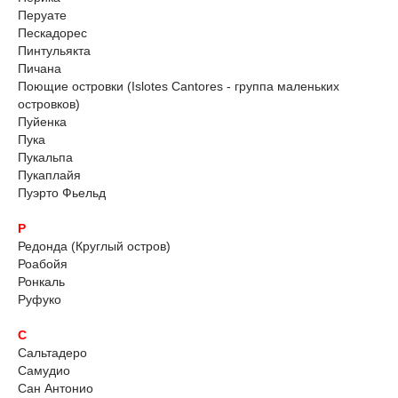
Перуате
Пескадорес
Пинтульякта
Пичана
Поющие островки (Islotes Cantores - группа маленьких
островков)
Пуйенка
Пука
Пукальпа
Пукаплайя
Пуэрто Фьельд
Р
Редонда (Круглый остров)
Роабойя
Ронкаль
Руфуко
С
Сальтадеро
Самудио
Сан Антонио