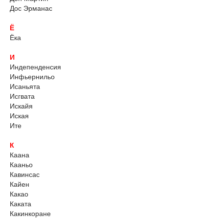
Дос Эрманас
Ё
Ёка
И
Индепенденсия
Инфьернильо
Исаньята
Исгвата
Искайя
Иская
Ите
К
Каана
Кааньо
Кавинсас
Кайен
Какао
Каката
Какинкоране