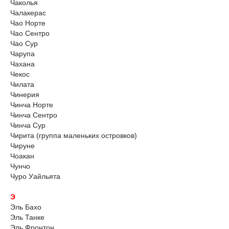
Чаколья
Чалакерас
Чао Норте
Чао Сентро
Чао Сур
Чарупа
Чахана
Чекос
Чилата
Чинерия
Чинча Норте
Чинча Сентро
Чинча Сур
Чирита (группа маленьких островков)
Чируне
Чоакан
Чунчо
Чуро Уайльята
Э
Эль Бахо
Эль Танке
Эль Фронтон