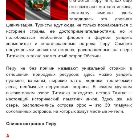
считается Перу, или, как еще
его называют, «страна инков»,
поскольку именно здесь
зародилась эта древняя
цивилизация. Туристы едут сюда не только познакомиться с
историей страны, ее достопримечательностями, но и
полюбоваться необычной флорой и фауной, увидеть
знаменитые и многочисленные острова Перу. Самыми
популярными являются острова, расположенные на озере
Титикака, а также знаменитый остров Обезьян.
Перу не без причин называют уникальной страной в
отношении природных ресурсов: здесь можно увидеть
пустыню, каньоны, широкие плато, ледники, тропические
леса, необычные перуанские острова. В самом крупном
высокогорном озере Титикака находится остров Такиле –
настоящий исторический памятник инков. Здесь же, на
озере, расположились острова Урос – это 30 плавучих
соломенных островов, на которых живут местные жители.
Список островов Перу
:
А