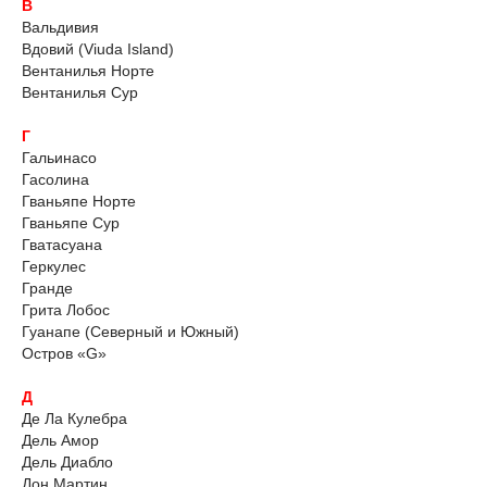
В
Вальдивия
Вдовий (Viuda Island)
Вентанилья Норте
Вентанилья Сур
Г
Гальинасо
Гасолина
Гваньяпе Норте
Гваньяпе Сур
Гватасуана
Геркулес
Гранде
Грита Лобос
Гуанапе (Северный и Южный)
Остров «G»
Д
Де Ла Кулебра
Дель Амор
Дель Диабло
Дон Мартин