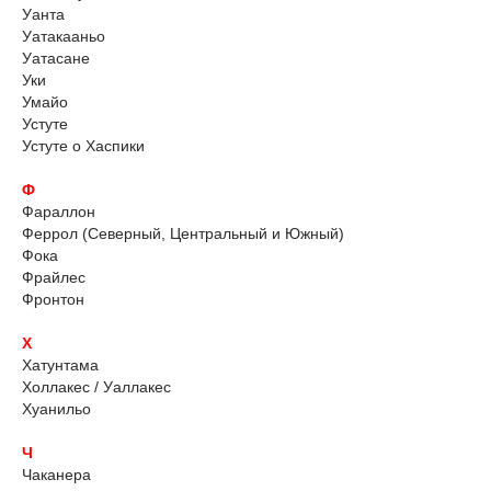
Уанта
Уатакааньо
Уатасане
Уки
Умайо
Устуте
Устуте о Хаспики
Ф
Фараллон
Феррол (Северный, Центральный и Южный)
Фока
Фрайлес
Фронтон
Х
Хатунтама
Холлакес / Уаллакес
Хуанильо
Ч
Чаканера