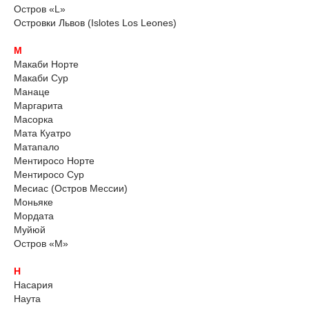
Остров «L»
Островки Львов (Islotes Los Leones)
М
Макаби Норте
Макаби Сур
Манаце
Маргарита
Масорка
Мата Куатро
Матапало
Ментиросо Норте
Ментиросо Сур
Месиас (Остров Мессии)
Моньяке
Мордата
Муйюй
Остров «М»
Н
Насария
Наута