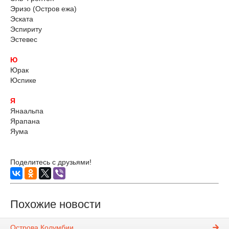
Эризо (Остров ежа)
Эската
Эспириту
Эстевес
Ю
Юрак
Юспике
Я
Янаальпа
Ярапана
Яума
Поделитесь с друзьями!
Похожие новости
Острова Колумбии