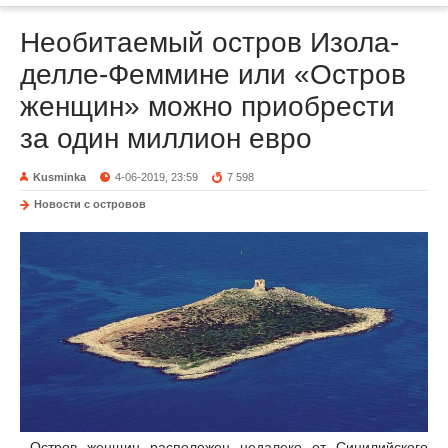
Необитаемый остров Изола-
делле-Феммине или «Остров
женщин» можно приобрести
за один миллион евро
Kusminka
4-06-2019, 23:59
7 598
Новости с островов
Остров женщин расположен недалеко от Сицилийского